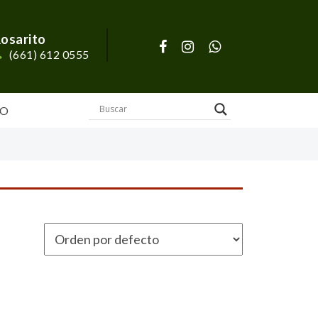
osarito
(661) 612 0555
O