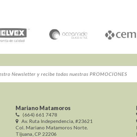
Mariano Matamoros
(664) 661 7478
Av. Ruta Independencia, #23621
Col. Mariano Matamoros Norte.
Tijuana, CP 22206