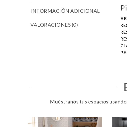
P
INFORMACIÓN ADICIONAL
AB
VALORACIONES (0)
RE
RE
RE
CL
P.E.
Muéstranos tus espacios usando e