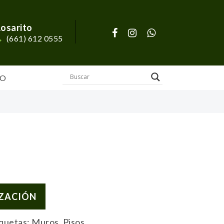
osarito
(661) 612 0555
O
IZACIÓN
iquetas:
Muros
,
Pisos