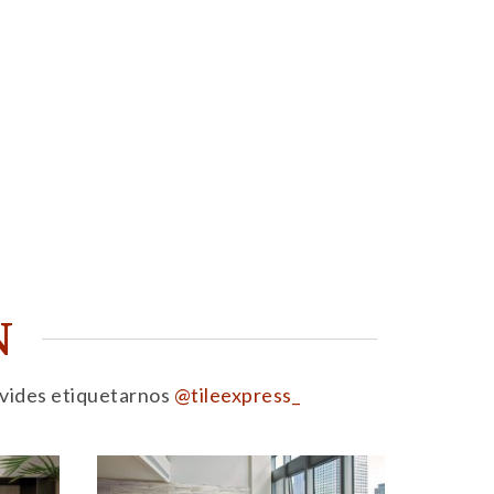
N
olvides etiquetarnos
@tileexpress_