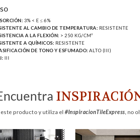
iso
SORCIÓN:
3% < E ≤ 6%
SISTENTE AL CAMBIO DE TEMPERATURA:
RESISTENTE
SISTENCIA A LA FLEXIÓN:
> 250 KG/CM²
SISTENTE A QUÍMICOS:
RESISTENTE
ASIFICACIÓN DE TONO Y ESFUMADO:
ALTO (III)
I:
III
Encuentra
INSPIRACIÓ
ste producto y utiliza el
#InspiracionTileExpress
, no 