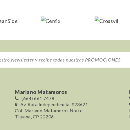
Mariano Matamoros
(664) 661 7478
Av. Ruta Independencia, #23621
Col. Mariano Matamoros Norte.
Tijuana, CP 22206