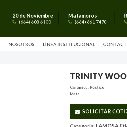
20 de Noviembre
Matamoros
R
(664) 608 6100
(664) 661 7478
S
NOSOTROS
LÍNEA INSTITUCIONAL
CONTACT
TRINITY WO
Cerámico, Rústico
Mate
SOLICITAR COT
Categoría:
LAMOSA
Et