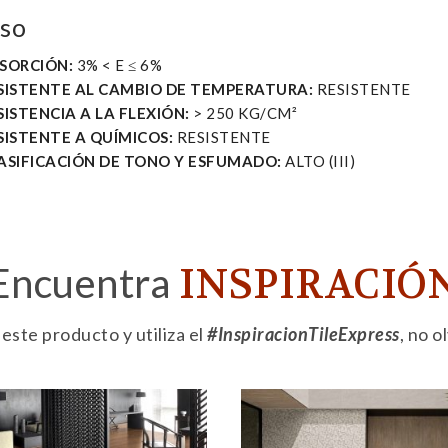
iso
SORCIÓN:
3% < E ≤ 6%
SISTENTE AL CAMBIO DE TEMPERATURA:
RESISTENTE
SISTENCIA A LA FLEXIÓN:
> 250 KG/CM²
SISTENTE A QUÍMICOS:
RESISTENTE
ASIFICACIÓN DE TONO Y ESFUMADO:
ALTO (III)
Encuentra
INSPIRACIÓ
ste producto y utiliza el
#InspiracionTileExpress
, no 