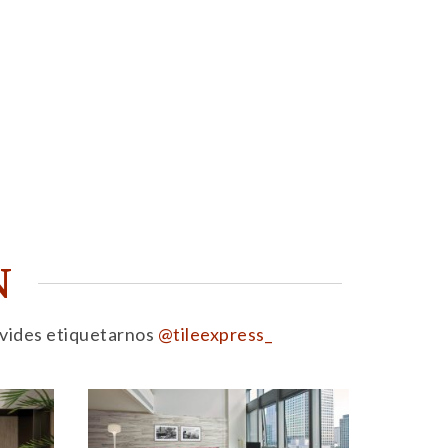
N
olvides etiquetarnos
@tileexpress_