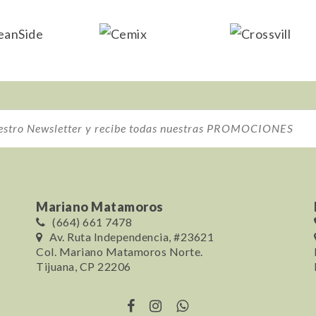
Mariano Matamoros
(664) 661 7478
Av. Ruta Independencia, #23621
Col. Mariano Matamoros Norte.
Tijuana, CP 22206