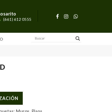
osarito
(661) 612 0555
O
OD
IZACIÓN
iquetas:
Muros
,
Pisos