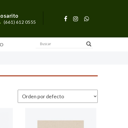
osarito
(661) 612 0555
O