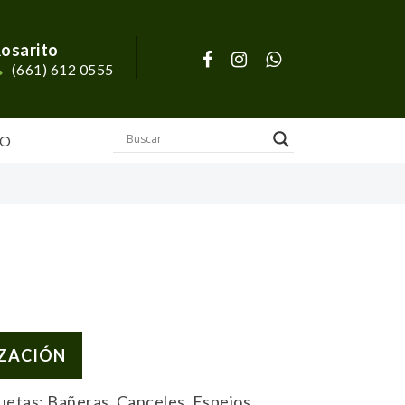
osarito
(661) 612 0555
O
IZACIÓN
uetas:
Bañeras
,
Canceles
,
Espejos
,