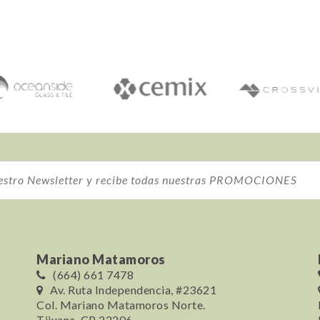
Mariano Matamoros
(664) 661 7478
Av. Ruta Independencia, #23621
Col. Mariano Matamoros Norte.
Tijuana, CP 22206