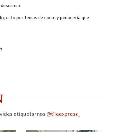
 descanso.
o, esto por temas de corte y pedacería que
ón
N
olvides etiquetarnos
@tileexpress_