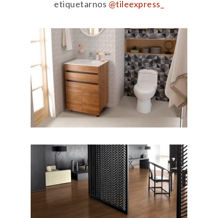
etiquetarnos
@tileexpress_